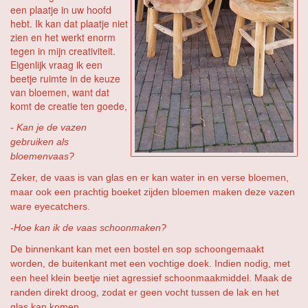
een plaatje in uw hoofd
hebt. Ik kan dat plaatje niet
zien en het werkt enorm
tegen in mijn creativiteit.
Eigenlijk vraag ik een
beetje ruimte in de keuze
van bloemen, want dat
komt de creatie ten goede,
- Kan je de vazen
gebruiken als
bloemenvaas?
Zeker, de vaas is van glas en er kan water in en verse bloemen,
maar ook een prachtig boeket zijden bloemen maken deze vazen
ware eyecatchers.
-Hoe kan ik de vaas schoonmaken?
De binnenkant kan met een bostel en sop schoongemaakt
worden, de buitenkant met een vochtige doek. Indien nodig, met
een heel klein beetje niet agressief schoonmaakmiddel. Maak de
randen direkt droog, zodat er geen vocht tussen de lak en het
glas kan komen.