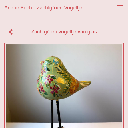
Ariane Koch - Zachtgroen Vogeltje Van Glas
Tog
navi
Zachtgroen vogeltje van glas